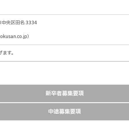
市中央区田名 3334
yokusan.co.jp）
げます。
新卒者募集要項
に掲載しております。会員の方は、マイナビよりエントリーで
中途募集要項
い。