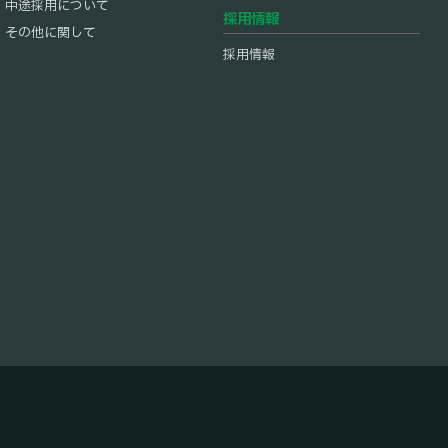
中途採用について
採用情報
その他に関して
採用情報
応募・選考書類送付
履歴書と
エントリーシート
を郵送またはEメールにて提出。
採用フロー
オンライン説明会
せ(メール等による)
。
希望の方には、オンラインビデオ通話にて、採用担当者か
らオンライン説明会を実施しています。
応募・選考書類送付
履歴書と職務経歴書を郵送またはEメールにて提出。
, Excel等のMicrosoft Officeソフトが中程度以上使え
最終選考（筆記試験・面接）
書類選考を通過した方へ個別に日程調整し、神奈川本社ま
岡市(東北営業所)、栃木県那須塩原市(北関東営業
最終選考（面接）
たは各事業所にて実施いたします。
書類選考を通過した方へ個別に日程調整し、神奈川本社ま
たは各事業所にて実施いたします。