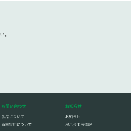
広報・デザイン
い。
技術開発職
新製品の開発・設計
。
事務職
総務・労務・人事・経理・海外業務・売上管理・一般事
務等（※部署による）
岡市(東北営業所)、栃木県那須塩原市(北関東営業
お問い合わせ
お知らせ
製品について
お知らせ
新卒採用について
展示会出展情報
採用フロー