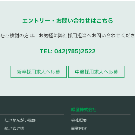
営業
品質管理
エントリー・お問い合わせはこちら
をご検討の方は、お気軽に弊社採用担当へお問い合わせくださ
サービスセンター
技術サービス職
TEL: 042(785)2522
大型破砕機、大型農業機械の製品ユーザーに対して納品
、メンテナンスサービス、修理対応等カスタマーサービス業務
時指導、修理点検およびユーザー様および提携ディーラ
新卒採用求人へ応募
中途採用求人へ応募
方
ーからの技術問い合わせの受付・応対部門です。
ましい)。フォークリフト等作業機免許。
験のある方歓迎。高卒以上。
北海道北見市(東北海道営業所)、帯広市(十勝営業所)、岩手県盛
緑産株式会社
所)
畑地かんがい機器
会社概要
緑地管理機
事業内容