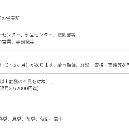
国の営業所
カスタマーセンター、部品センター、技術部等
記以外の営業、事務職等
間（3～6ヶ月）があります。給与額は、経験・資格・実績等を
年以上勤務の社員を対象）、
月2万2000円迄)
、春季、夏季、冬季、有給、慶弔