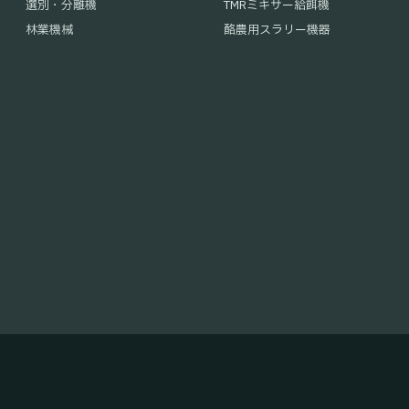
選別・分離機
TMRミキサー給餌機
林業機械
酪農用スラリー機器
募集対象
2027年3月卒業見込の方(院
募集学部・学科
機械系・農業系・経済系・法学
必要資格・スキル
●要普通運転免許（なるべく入
部門・部署
部門・部署
部門・部署
営業本部
カスタマーセンター 品質
社長室 広報係
●英語能力のある方は優遇しま
募集要項
業務内容
業務内容
業務内容
林業機械、環境機械、酪農機
製品取扱説明書(原本は英
カタログや広告のDTP業
提出書類
● 写真付履歴書
見込み顧客へシステムの提
その他、営業部門のサポー
● エントリーシート（
当社書
必要資格・スキル
●要普通運転免許（なるべく入
およびディーラーサポート
必要資格・能力
要英語能力。機械・農業工
●英語能力のある方は優遇しま
必要資格・能力
要普通免許。大卒以上。要PC
選考方法
【書類選考】→【オンライン説
必要資格・能力
要普通免許。 大卒以上。
Adobe制作ソフト(Illustr
※最終選考は、本社または各事
提出書類
● 写真付履歴書
勤務地
神奈川県相模原市(本社)
る方。HTML/CSS/PH
※対面選考は1回で完了です。
● 職務経歴書・自己PR書（自
勤務地
神奈川県相模原市(本社)、
雇用形態
正社員
選考方法
【書類選考】→【最終選考】採
勤務地
所)、熊本県熊本市(九州営業
神奈川県相模原市(本社)
※最終選考は、本社または各事
応募受付
※対面選考は1回で完了です。