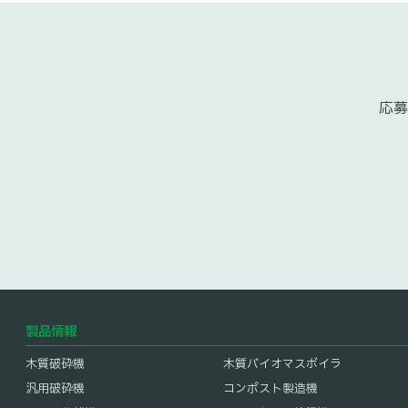
募集職種
技術サービス
募集職種
応募
部門・部署
カスタマーセンター 技術
営業職
当社製品の見込みユーザーに対するシステムの提案、デ
業務内容
お客様への納品時操作指導
モンストレーション、ディーラーサポート等、販売活動
を行う部門です。 自ら行動計画を策定し、実践できる
必要資格・能力
要普通免許(中型以上が望
を求めています。
建設系機械・重機の修理経
勤務地
神奈川県相模原市(本社)、
製品情報
所)、熊本県熊本市(九州営業
木質破砕機
木質バイオマスボイラ
汎用破砕機
コンポスト製造機
雇用形態
正社員
募集要項