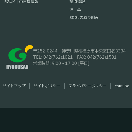
RGUM｜中古機情報
拠点情報
沿 革
卒・学部卒・高専卒・高校卒予定者)
SDGsの取り組み
系・国際系・外国語系 等
社までに取得してください）
管理課
〒252-0244
神奈川県相模原市中央区田名3334
す
TEL: 042(762)1021
FAX: 042(762)1531
械、農業機械等の販売業務(BtoB)。
文または独文)・技術資料の作成、海外メーカーへの技術問い合わ
務、WEBサイトの更新・保守管理、出展展示会の企画・運営等
営業時間: 9:00 - 17:00 [平日]
案、デモンストレーション。
ト等。
式
または自由書式でも可）
社までに取得してください）
等。
学の知識がある方。大学卒以上。
す
サイトマップ
サイトポリシー
プライバシーポリシー
Youtube
スキル(Windows)
明会】→【最終選考】筆記試験・社長役員面接
 自ら行動計画を策定し、実践できる方。
ator, Photoshop, InDesign)等が扱え製作経験のある方、Word
業所にて実施
Pのコーディング知識のあると尚歓迎。
由書式）
北海道北見市(東北海道営業所)、帯広市(十勝営業所)、岩手県盛
用担当者との面談・説明の後、社長役員面接
所)
業所にて実施