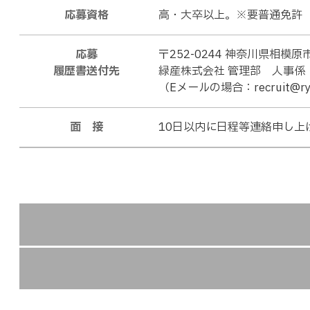
応募資格
高・大卒以上。※要普通免許
応募
〒252-0244 神奈川県相模原
履歴書送付先
緑産株式会社 管理部 人事係
（Eメールの場合：recruit
@
r
面 接
10日以内に日程等連絡申し上
新卒採用の詳細は
【マイナビ2027】
【マイナビ2028】
マイナビをご利用ではない方は、弊社へ直接応募くださ