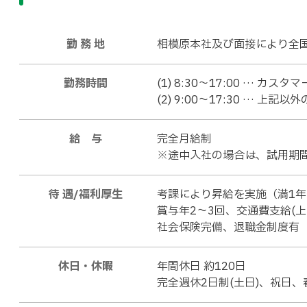
勤 務 地
相模原本社及び面接により全
勤務時間
(1) 8:30～17:00 … 
(2) 9:00～17:30 … 上
給 与
完全月給制
※途中入社の場合は、試用期
待 遇/福利厚生
考課により昇給を実施（満1
賞与年2～3回、交通費支給(上限
社会保険完備、退職金制度有
休日・休暇
年間休日 約120日
完全週休2日制(土日)、祝日