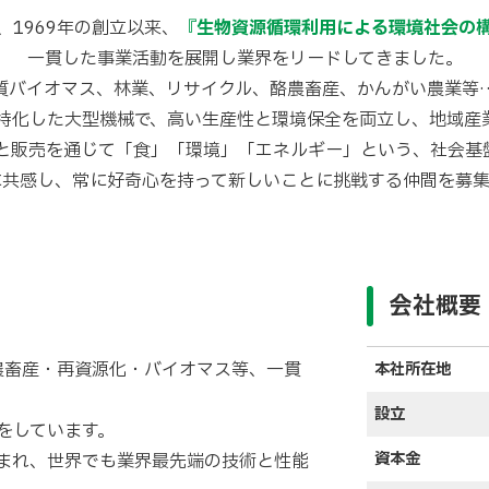
、1969年の創立以来、
『生物資源循環利用による環境社会の
一貫した事業活動を展開し業界をリードしてきました。
質バイオマス、林業、リサイクル、酪農畜産、かんがい農業等
特化した大型機械で、高い生産性と環境保全を両立し、地域産
と販売を通じて「食」「環境」「エネルギー」という、社会基
に共感し、常に好奇心を持って新しいことに挑戦する仲間を募集
会社概要
農畜産・再資源化・バイオマス等、一貫
本社所在地
設立
をしています。
資本金
まれ、世界でも業界最先端の技術と性能