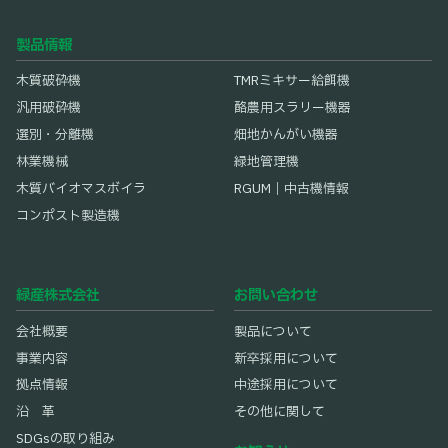
製品情報
木質破砕機
TMRミキサー給餌機
汎用破砕機
酪農用スラリー機器
選別・分離機
畑地かんがい機器
林業機械
緑地管理機
木質バイオマスボイラ
RGUM｜中古機情報
コンポスト製造機
緑産株式会社
お問い合わせ
会社概要
製品について
事業内容
新卒採用について
拠点情報
中途採用について
沿 革
その他に関して
SDGsの取り組み